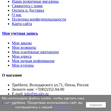
Наши розничные магазины
Свяжитесь с нами
Оплата и Доставка
О нас
Политика конфиденциальности
Карта сайта
Моя учетная запись
Мои заказы
Мои возвраты
Мои платёжные квитанции
Мои адреса
Моя личная информация
Мои купоны
О магазине
ТриНити, Володарского ул.71, Пенза, Россия
Звоните нам:
+7(902)352-94-90
E-mail:
info@tri-nity.ru
Мы используем файлы cookie, чтобы сделать наш
scroll
сайт удобнее. Продолжая использовать сайт, вы
хорошо
соглашаетесь с нашей
Политикой