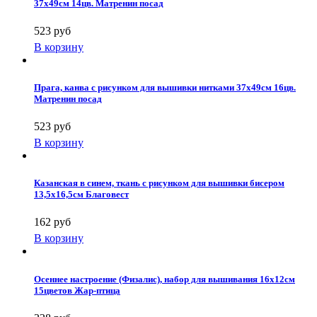
37х49см 14цв. Матренин посад
523 руб
В корзину
Прага, канва с рисунком для вышивки нитками 37х49см 16цв.
Матренин посад
523 руб
В корзину
Казанская в синем, ткань с рисунком для вышивки бисером
13,5х16,5см Благовест
162 руб
В корзину
Осеннее настроение (Физалис), набор для вышивания 16х12см
15цветов Жар-птица