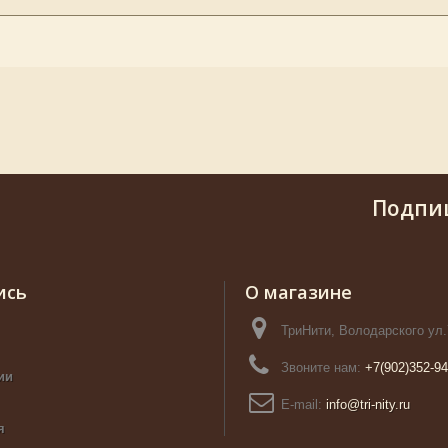
Подпи
ись
О магазине
ТриНити, Володарского ул.
Звоните нам:
+7(902)352-94
ии
E-mail:
info@tri-nity.ru
я