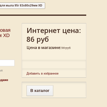
 для мыла 95г 83х80х29мм XD
Интернет цена:
ковая
м XD
86 руб
Цена в магазине:
90 руб
ых
Добавить в избранное
одаже
В каталог