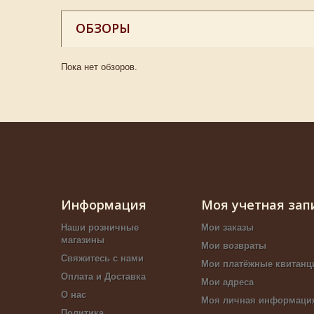
ОБЗОРЫ
Пока нет обзоров.
Информация
Моя учетная зап
Наши розничные
Мои заказы
магазины
Мои возвраты
Свяжитесь с нами
Мои платёжные квитанц
Оплата и Доставка
Мои адреса
О нас
Моя личная информаци
Политика